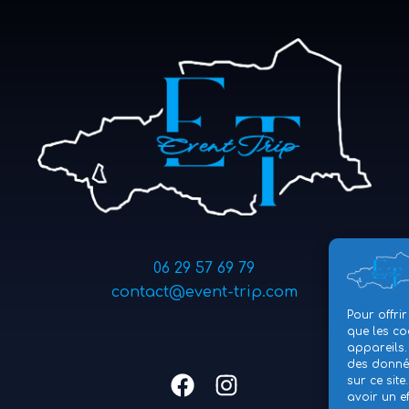
06 29 57 69 79
contact@event-trip.com
Pour offrir
que les co
appareils.
des donnée
sur ce sit
avoir un ef