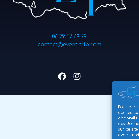
06 29 57 69 79
contact@event-trip.com
Pour offrir
que les co
appareils.
des donnée
sur ce sit
avoir un ef