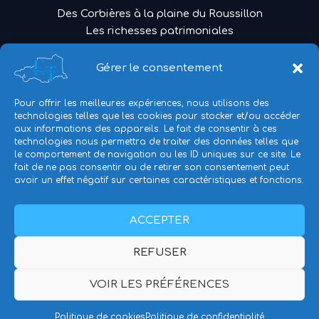
Des Corbières à la plaine du Roussillon
Les richesses patrimoniales
Traditions Catalanes
La médiévale
Gérer le consentement
Voyage dans le temps
L’authentique pays catalan
Pour offrir les meilleures expériences, nous utilisons des
Une promenade originale
technologies telles que les cookies pour stocker et/ou accéder
aux informations des appareils. Le fait de consentir à ces
Hors du temps
technologies nous permettra de traiter des données telles que
le comportement de navigation ou les ID uniques sur ce site. Le
fait de ne pas consentir ou de retirer son consentement peut
avoir un effet négatif sur certaines caractéristiques et fonctions.
Politique de confidentialité
ACCEPTER
Mentions légales
Politique de cookies (UE)
REFUSER
VOIR LES PRÉFÉRENCES
Copyright © 2026 Création
Nathalie Chanfray
Politique de cookies
Politique de confidentialité