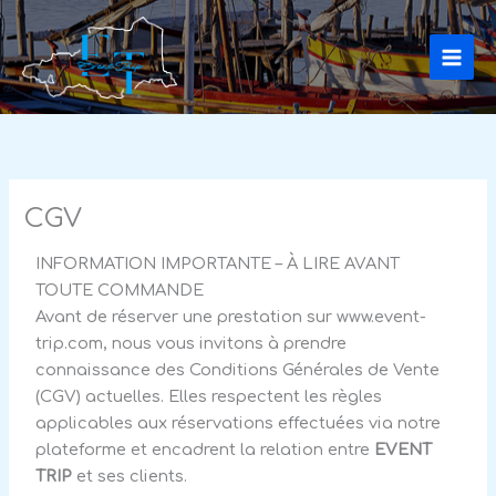
Aller
au
contenu
CGV
INFORMATION IMPORTANTE – À LIRE AVANT
TOUTE COMMANDE
Avant de réserver une prestation sur www.event-
trip.com, nous vous invitons à prendre
connaissance des Conditions Générales de Vente
(CGV) actuelles. Elles respectent les règles
applicables aux réservations effectuées via notre
plateforme et encadrent la relation entre
EVENT
TRIP
et ses clients.