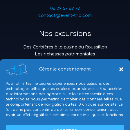
06 29 57 69 79
contact@event-trip.com
Nos excursions
Des Corbières à la plaine du Roussillon
Les richesses patrimoniales
Traditions Catalanes
La médiévale
Gérer le consentement
Voyage dans le temps
L’authentique pays catalan
Pour offrir les meilleures expériences, nous utilisons des
Une promenade originale
technologies telles que les cookies pour stocker et/ou accéder
aux informations des appareils. Le fait de consentir à ces
Hors du temps
technologies nous permettra de traiter des données telles que
le comportement de navigation ou les ID uniques sur ce site. Le
fait de ne pas consentir ou de retirer son consentement peut
avoir un effet négatif sur certaines caractéristiques et fonctions.
Politique de confidentialité