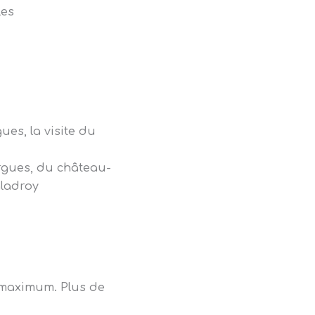
les
ues, la visite du
Orgues, du château-
aladroy
 maximum. Plus de