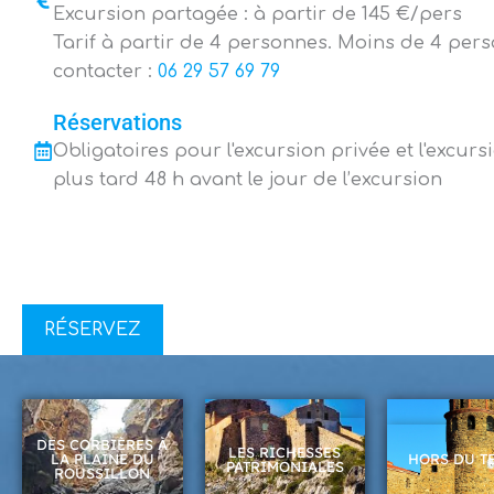
Excursion partagée : à partir de 145 €/pers
Tarif à partir de 4 personnes. Moins de 4 per
contacter :
06 29 57 69 79
Réservations
Obligatoires pour l'excursion privée et l'excur
plus tard 48 h avant le jour de l’excursion
RÉSERVEZ
DES CORBIÈRES À
LES RICHESSES
LA PLAINE DU
HORS DU T
PATRIMONIALES
ROUSSILLON