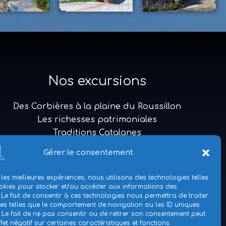
Nos excursions
Des Corbières à la plaine du Roussillon
Les richesses patrimoniales
Traditions Catalanes
La médiévale
Gérer le consentement
Voyage dans le temps
L’authentique pays catalan
 les meilleures expériences, nous utilisons des technologies telles
Une promenade originale
okies pour stocker et/ou accéder aux informations des
 Le fait de consentir à ces technologies nous permettra de traiter
Hors du temps
s telles que le comportement de navigation ou les ID uniques
e. Le fait de ne pas consentir ou de retirer son consentement peut
fet négatif sur certaines caractéristiques et fonctions.