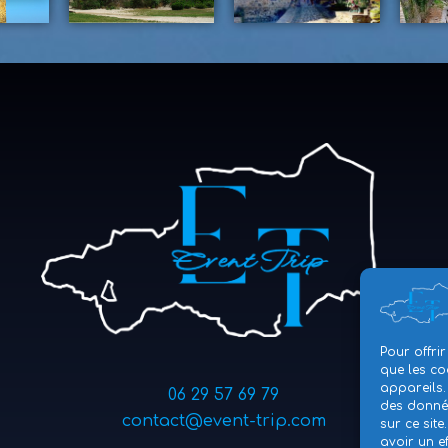
Pour offrir
que les co
appareils.
06 29 57 69 79
des donnée
contact@event-trip.com
sur ce sit
avoir un ef