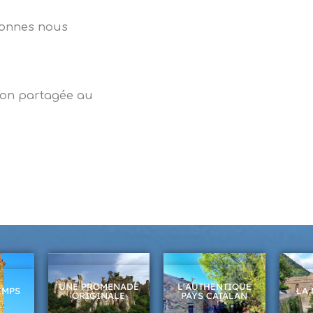
sonnes nous
sion partagée au
UNE PROMENADE
L'AUTHENTIQUE
EMPS
LA 
ORIGINALE
PAYS CATALAN