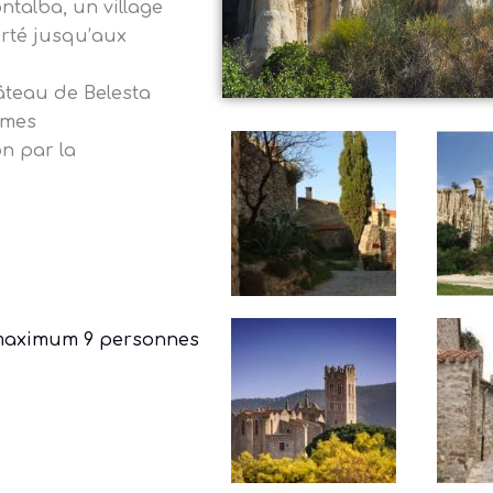
ntalba, un village
orté jusqu’aux
âteau de Belesta
ommes
on par la
maximum 9 personnes